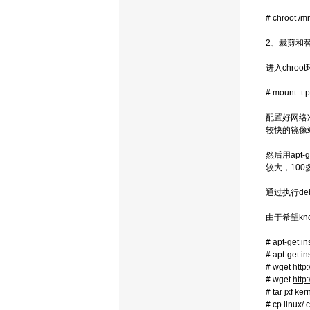
# chroot /
2、裁剪和
进入chroo
# mount -t p
配置好网络准
较快的镜像
然后用apt-
较大，10
通过执行d
由于希望kno
# apt-get in
# apt-get in
# wget
http
# wget
http
# tar jxf ke
# cp linux/.