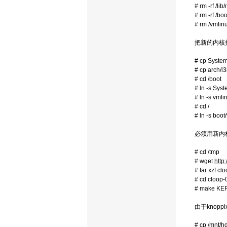
# rm -rf /li
# rm -rf /boo
# rm /vmlin
把新的内核
# cp Syste
# cp arch/i
# cd /boot
# ln -s Sy
# ln -s vml
# cd /
# ln -s boo
必须用新内核
# cd /tmp
# wget
http
# tar xzf cl
# cd cloop-
# make KER
由于knopp
# cp /mnt/