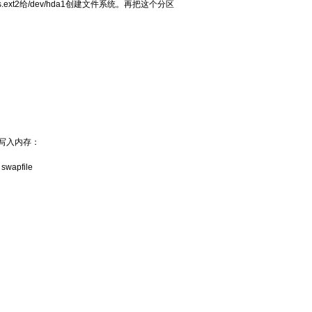
.ext2给/dev/hda1创建文件系统。再把这个分区
写入内存：
 swapfile