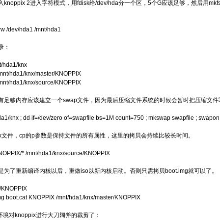
noppix 2进入字符模式，用fdisk给/dev/hda分一个区，5个G应该足够，然后用mkfs
rw /dev/hda1 /mnt/hda1
录：
t/hda1/knx
 /mnt/hda1/knx/master/KNOPPIX
 /mnt/hda1/knx/source/KNOPPIX
有足够内存应该建立一个swap文件，因为最后压缩文件系统的时候会暂时把压缩文件
da1/knx ; dd if=/dev/zero of=swapfile bs=1M count=750 ; mkswap swapfile ; swapon
ppix文件，cp的p参数是保持文件的所有属性，这里的拷贝会持续比较长时间。
KNOPPIX/* /mnt/hda1/knx/source/KNOPPIX
为了重新编译内核以后，重做iso以新内核启动。否则只需拷贝boot.img就可以了。
m/KNOPPIX
img boot.cat KNOPPIX /mnt/hda1/knx/master/KNOPPIX
ot环境对knoppix进行大刀阔斧的裁剪了：