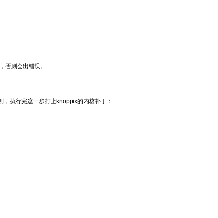
nf打，否则会出错误。
改定制，执行完这一步打上knoppix的内核补丁：