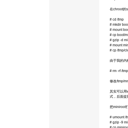
在chroot
# cd /tmp
# mkdir boo
# mount boo
# cp boot/mi
# gzip -d mi
# mount min
# cp /tmp/c
由于我的内
# rm -rf /t
修改/tmp/m
其实可以用w
式，后面提到
把miniro
# umount /
# gzip -9 mi
# cp miniroo