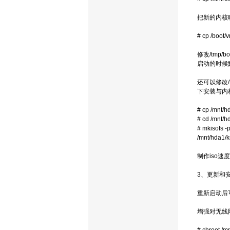
把新的内核
# cp /boot/
修改/tmp/b
启动的时候
还可以修改/t
下安装与内核
# cp /mnt/
# cd /mnt/h
# mkisofs -
/mnt/hda1/k
制作iso速度
3、更新和
重新启动后可
增强对无线