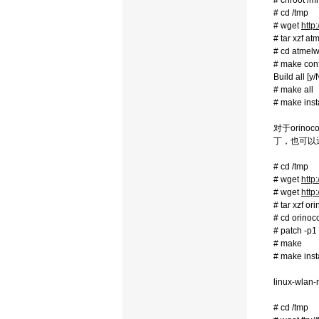
# chroot /
# cd /tmp
# wget
http
# tar xzf a
# cd atmelw
# make con
Build al
# make all
# make inst
对于orin
丁，也可以通
# cd /tmp
# wget
http
# wget
http
# tar xzf or
# cd orinoc
# patch -p1 
# make
# make inst
linux-w
# cd /tmp