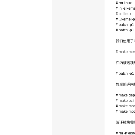
# rm linux
# ln -s kern
# cd linux
# ../kernel-
# patch -p1 
# patch -p1 
我们使用了kn
# make men
在内核选项里
# patch -p1 
然后编译内
# make dep
# make bz
# make mo
# make mod
编译模块需
# rm -rf /usr