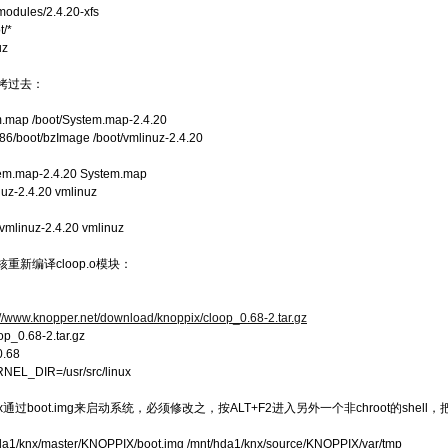
b/modules/2.4.20-xfs
t/*
uz
拷过去：
m.map /boot/System.map-2.4.20
386/boot/bzImage /boot/vmlinuz-2.4.20
stem.map-2.4.20 System.map
inuz-2.4.20 vmlinuz
t/vmlinuz-2.4.20 vmlinuz
重新编译cloop.o模块：
://www.knopper.net/download/knoppix/cloop_0.68-2.tar.gz
oop_0.68-2.tar.gz
0.68
NEL_DIR=/usr/src/linux
ix通过boot.img来启动系统，必须修改之，按ALT+F2进入另外一个非chroot的shell，把
hda1/knx/master/KNOPPIX/boot.img /mnt/hda1/knx/source/KNOPPIX/var/tmp