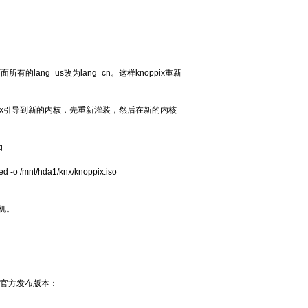
，把下面所有的lang=us改为lang=cn。这样knoppix重新
。
把knoppix引导到新的内核，先重新灌装，然后在新的内核
g
ed -o /mnt/hda1/knx/knoppix.iso
拟机。
非官方发布版本：