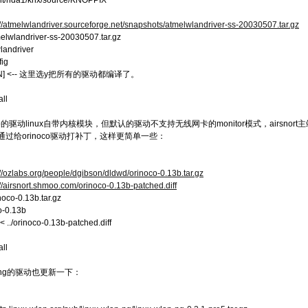
mnt/hda1/knx/source/KNOPPIX
://atmelwlandriver.sourceforge.net/snapshots/atmelwlandriver-ss-20030507.tar.gz
tmelwlandriver-ss-20030507.tar.gz
landriver
fig
l [y/N] <-- 这里选y把所有的驱动都编译了。
all
oco的驱动linux自带内核模块，但默认的驱动不支持无线网卡的monitor模式，airsnor
过给orinoco驱动打补丁，这样更简单一些：
://ozlabs.org/people/dgibson/dldwd/orinoco-0.13b.tar.gz
://airsnort.shmoo.com/orinoco-0.13b-patched.diff
inoco-0.13b.tar.gz
o-0.13b
< ../orinoco-0.13b-patched.diff
all
lan-ng的驱动也更新一下：