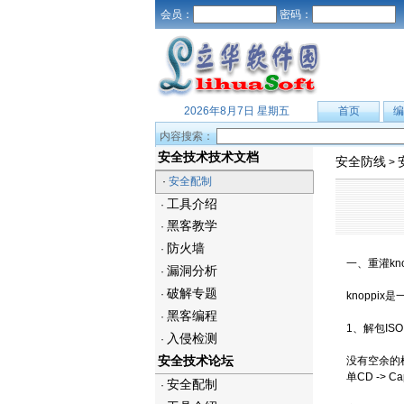
会员：
密码：
2026年8月7日 星期五
首页
编
内容搜索：
安全技术技术文档
安全防线
>
·
安全配制
工具介绍
·
黑客教学
·
防火墙
·
一、重灌kno
漏洞分析
·
破解专题
·
knoppi
黑客编程
·
1、解包ISO
入侵检测
·
安全技术论坛
没有空余的
单CD -> Ca
安全配制
·