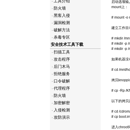
工具介绍
·
启动选项输入k
mount上：
防火墙
·
黑客入侵
·
# mount -o 
漏洞检测
·
建立工作目
破解方法
·
杀毒专区
·
# mkdir /mn
# mkdir -p
安全技术工具下载
# mkdir -p
扫描工具
·
攻击程序
如果机器没
·
后门木马
·
# cd /mnt/h
拒绝服务
·
拷贝kno
口令破解
·
代理程序
·
# cp -Rp /
防火墙
·
以下的拷贝是
加密解密
·
入侵检测
·
# cd /cdro
# cp boot.
攻防演示
·
进入chro