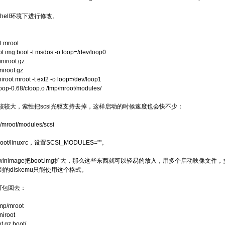
的shell环境下进行修改。
t mroot
t.img boot -t msdos -o loop=/dev/loop0
niroot.gz .
niroot.gz
iroot mroot -t ext2 -o loop=/dev/loop1
loop-0.68/cloop.o /tmp/mroot/modules/
核较大，索性把scsi光驱支持去掉，这样启动的时候速度也会快不少：
mp/mroot/modules/scsi
root/linuxrc，设置SCSI_MODULES=""。
inimage把boot.img扩大，那么这些东西就可以轻易的放入，用多个启动映像文
的diskemu只能使用这个格式。
ot打包回去：
tmp/mroot
niroot
t.gz boot/