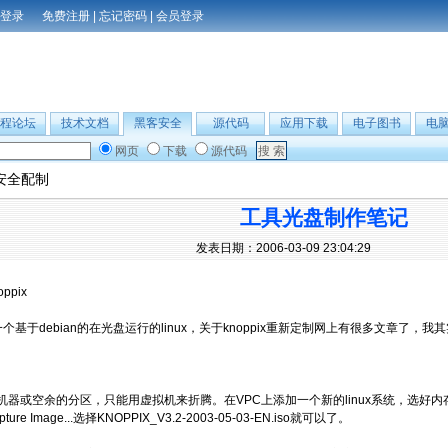
免费注册
|
忘记密码
|
会员登录
程论坛
技术文档
黑客安全
源代码
应用下载
电子图书
电
网页
下载
源代码
安全配制
工具光盘制作笔记
发表日期：2006-03-09 23:04:29
ppix
x是一个基于debian的在光盘运行的linux，关于knoppix重新定制网上有很多文章了
机器或空余的分区，只能用虚拟机来折腾。在VPC上添加一个新的linux系统，选好
pture Image...选择KNOPPIX_V3.2-2003-05-03-EN.iso就可以了。