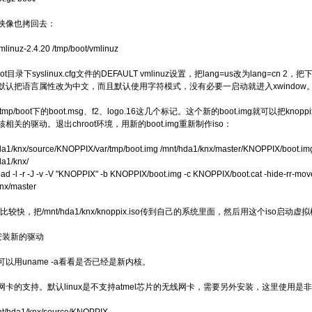
映像也拷回去：
vmlinuz-2.4.20 /tmp/boot/vmlinuz
oot目录下syslinux.cfg文件的DEFAULT vmlinuz设置，把lang=us改为lang=cn 2
默认把语言属性改为中文，而且默认使用字符模式，没有必要一启动就进入xwindow
mp/boot下的boot.msg、f2、logo.16这几个标记。这个新的boot.img就可以
相关的驱动。退出chroot环境，用新的boot.img重新制作iso：
hda1/knx/source/KNOPPIX/var/tmp/boot.img /mnt/hda1/knx/master/KNOPPIX/boot.im
da1/knx/
pad -l -r -J -v -V "KNOPPIX" -b KNOPPIX/boot.img -c KNOPPIX/boot.cat -hide-rr-mov
nx/master
比较快，把/mnt/hda1/knx/knoppix.iso传到自己的系统里面，然后用这个iso启动虚
安装新的驱动
以用uname -a看看是否已经是新内核。
网卡的支持。默认linux是不支持atmel芯片的无线网卡，需要另外安装，这里使用是