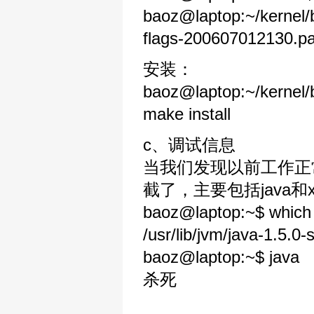
baoz@laptop:~/kernel/bi
flags-200607012130.p
安装：
baoz@laptop:~/kernel/bi
make install
c、调试信息
当我们发现以前工作正
截了，主要包括java和xi
baoz@laptop:~$ which 
/usr/lib/jvm/java-1.5.0-
baoz@laptop:~$ java
杀死