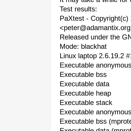
Test results:
PaXtest - Copyright(c)
<peter@adamantix.org
Released under the GNU
Mode: blackhat
Linux laptop 2.6.19.2
Executable anonym
Executable bs
Executable da
Executable he
Executable sta
Executable anonymous 
Executable bss (mp
Executable data (m