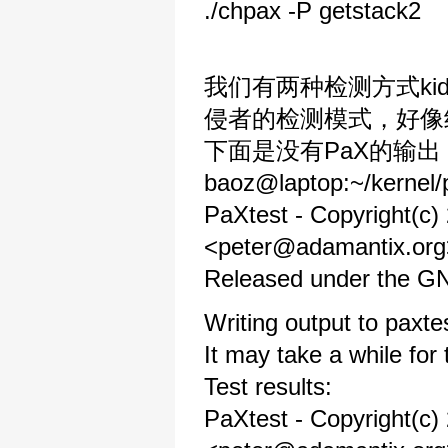
./chpax -P getstack2
我们有两种检测方式kid
侵者的检测模式，好像结
下面是没有PaX的输
baoz@laptop:~/kernel/p
PaXtest - Copyright(c)
<peter@adamantix.org
Released under the GNU
Writing output to paxte
It may take a while for
Test results:
PaXtest - Copyright(c)