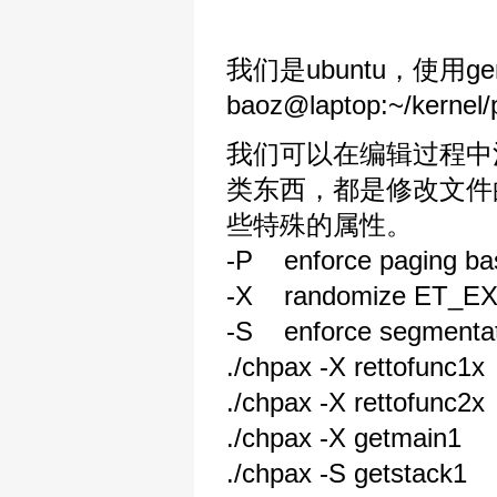
我们是ubuntu，使用g
baoz@laptop:~/kernel/
我们可以在编辑过程中注意
类东西，都是修改文件
些特殊的属性。
-P enforce paging ba
-X randomize ET_EXE
-S enforce segmentat
./chpax -X rettofunc1x
./chpax -X rettofunc2x
./chpax -X getmain1
./chpax -S getstack1