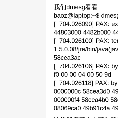
我们dmesg看看
baoz@laptop:~$ dmes
[ 704.026090] PAX: ex
44803000-4482b000 4
[ 704.026100] PAX: term
1.5.0.08/jre/bin/java(
58cea3ac
[ 704.026106] PAX: byt
f0 00 00 04 00 50 9d
[ 704.026118] PAX: b
0000000c 58cea3d0 498
000000f4 58cea4b0 58
08069ca0 49b91c4a 4