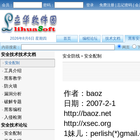
会员：
密码：
免费注册
|
忘记密码
|
会
2026年8月6日 星期四
首页
编程论坛
技术文档
黑客安
内容搜索：
网页
安全技术技术文档
安全防线
安全配制
>
·
安全配制
工具介绍
·
黑客教学
·
防火墙
·
作者：baoz
漏洞分析
·
破解专题
日期：2007-2-1
·
黑客编程
·
http://baoz.net
入侵检测
·
http://xsec.org
安全技术论坛
1妹儿：perlish(*)gmail.
安全配制
·