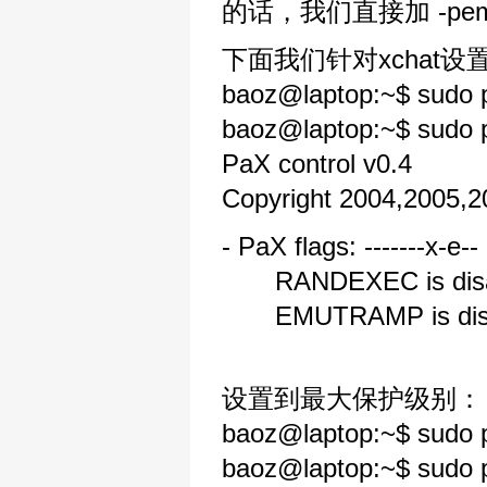
的话，我们直接加 -pe
下面我们针对xchat
baoz@laptop:~$ sudo p
baoz@laptop:~$ sudo pa
PaX control v0.4
Copyright 2004,2005,
- PaX flags: -------x-e--
RANDEXEC is disa
EMUTRAMP is disa
设置到最大保护级别：
baoz@laptop:~$ sudo 
baoz@laptop:~$ sudo pa