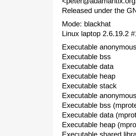
<peter@adamantix.org
Released under the GNU
Mode: blackhat
Linux laptop 2.6.19.2 
Executable anonym
Executable bs
Executable dat
Executable hea
Executable sta
Executable anonymous 
Executable bss (mp
Executable data (m
Executable heap (m
Executable shared libra