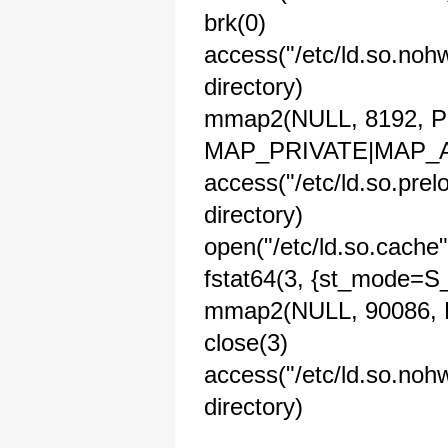
brk(0) = 0
access("/etc/ld.so.n
directory)
mmap2(NULL, 8192,
MAP_PRIVATE|MAP_AN
access("/etc/ld.so.pr
directory)
open("/etc/ld.so.ca
fstat64(3, {st_mode=S_
mmap2(NULL, 90086, 
close(3)
access("/etc/ld.so.n
directory)