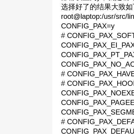
选择好了的结果大致如
root@laptop:/usr/src/l
CONFIG_PAX=y
# CONFIG_PAX_SOFTM
CONFIG_PAX_EI_PA
CONFIG_PAX_PT_PA
CONFIG_PAX_NO_AC
# CONFIG_PAX_HAVE_
# CONFIG_PAX_HOOK_
CONFIG_PAX_NOEX
CONFIG_PAX_PAGE
CONFIG_PAX_SEGM
# CONFIG_PAX_DEFAU
CONFIG_PAX_DEFA