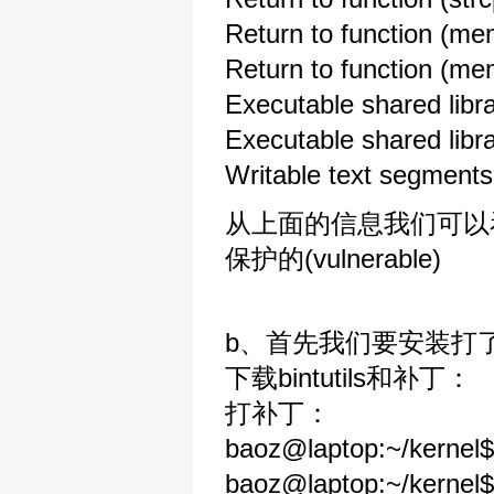
Return to function
Return to function (
Executable shared l
Executable shared li
Writable text se
从上面的信息我们可以看
保护的(vulnerable)
b、首先我们要安装打了补丁
下载bintutils和补丁：
打补丁：
baoz@laptop:~/kernel$ t
baoz@laptop:~/kernel$ 