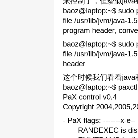
来控制了，但貌似java要
baoz@laptop:~$ sudo p
file /usr/lib/jvm/java
program header, conver
baoz@laptop:~$ sudo p
file /usr/lib/jvm/java
header
这个时候我们看看java程
baoz@laptop:~$ paxctl 
PaX control v0.4
Copyright 2004,2005,
- PaX flags: -------x-e--
RANDEXEC is disa