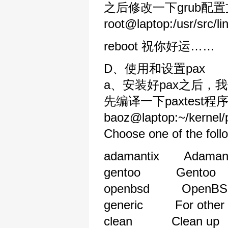
之后修改一下grub配
root@laptop:/usr/src/li
reboot 祝你好运……
D、使用和设置pax
a、安装好pax之后，我
先编译一下paxtes
baoz@laptop:~/kernel/
Choose one of the foll
adamantix Adamant
gentoo Gentoo
openbsd OpenBS
generic For other Li
clean Clean up