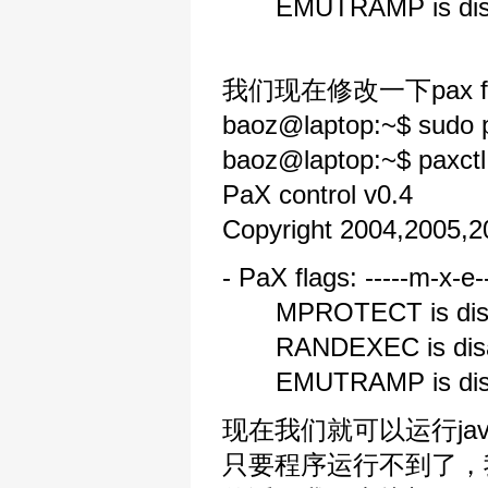
EMUTRAMP is disa
我们现在修改一下pax fla
baoz@laptop:~$ sudo p
baoz@laptop:~$ paxctl 
PaX control v0.4
Copyright 2004,2005,
- PaX flags: -----m-x-e-
MPROTECT is disa
RANDEXEC is disa
EMUTRAMP is disa
现在我们就可以运行jav
只要程序运行不到了，