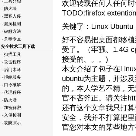
工具介绍
·
欢迎转载任何人任何时
防火墙
·
TODO:firefox extent
黑客入侵
·
漏洞检测
·
关键字：Linux Ubunt
破解方法
·
好不容易把桌面都移植到
杀毒专区
·
安全技术工具下载
受了。（牢骚、1.4G c
扫描工具
·
接受的。。。)
攻击程序
·
本文介绍了包子在Lin
后门木马
·
ubuntu为主题，并涉
拒绝服务
·
口令破解
·
的，本人学艺不精，无
代理程序
·
官不吝斧正。请关注http://
防火墙
·
还有这个文章我只打算做
加密解密
·
入侵检测
·
安全，我并不打算把里
攻防演示
·
官您对本文的某些地方有