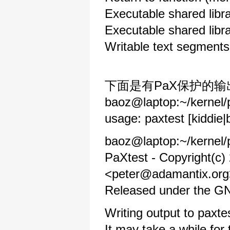
Executable shared l
Executable shared li
Writable text seg
下面是有PaX保护的输
baoz@laptop:~/kernel/p
usage: paxtest [kiddie|
baoz@laptop:~/kernel/p
PaXtest - Copyright(c)
<peter@adamantix.org
Released under the GNU
Writing output to paxte
It may take a while for