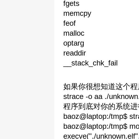
fgets
memcpy
feof
malloc
optarg
readdir
__stack_chk_fail
如果你很想知道这个程
strace -o aa ./u
程序到底对你的系统进
baoz@laptop:/tmp$ stra
baoz@laptop:/tmp$ mo
execve("./unknown.elf", 