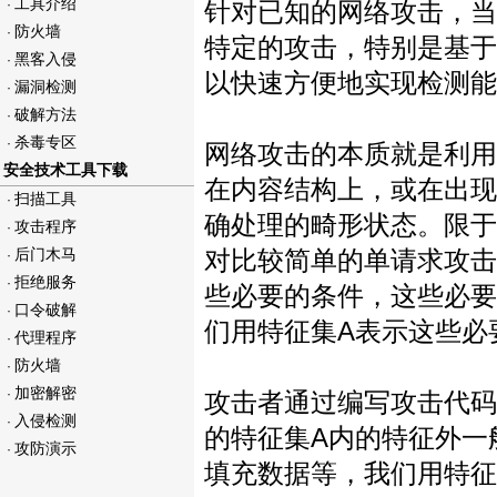
工具介绍
·
针对已知的网络攻击，当
防火墙
·
特定的攻击，特别是基于
黑客入侵
·
以快速方便地实现检测能
漏洞检测
·
破解方法
·
杀毒专区
·
网络攻击的本质就是利用
安全技术工具下载
在内容结构上，或在出现
扫描工具
·
确处理的畸形状态。限于
攻击程序
·
后门木马
对比较简单的单请求攻击
·
拒绝服务
·
些必要的条件，这些必要
口令破解
·
们用特征集A表示这些必
代理程序
·
防火墙
·
加密解密
·
攻击者通过编写攻击代码
入侵检测
·
的特征集A内的特征外一般
攻防演示
·
填充数据等，我们用特征