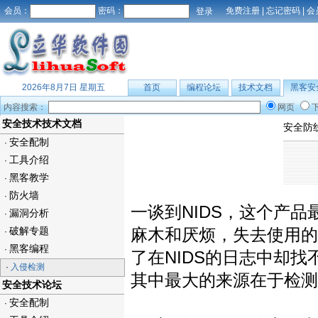
会员：
密码：
免费注册
|
忘记密码
|
会
2026年8月7日 星期五
首页
编程论坛
技术文档
黑客安
内容搜索：
网页
安全技术技术文档
安全防
安全配制
·
工具介绍
·
黑客教学
·
防火墙
·
一谈到NIDS，这个产
漏洞分析
·
破解专题
麻木和厌烦，失去使用的
·
黑客编程
·
了在NIDS的日志中却
·
入侵检测
其中最大的来源在于检测
安全技术论坛
安全配制
·