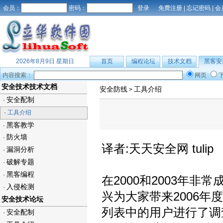
会员：
密码：
免费注册
|
忘记密码
|
会
2026年8月9日 星期日
首页
编程论坛
技术文档
黑客安
内容搜索：
网页
安全技术技术文档
安全防线
工具介绍
>
安全配制
·
·
工具介绍
黑客教学
·
防火墙
·
译者:天天安全网 tulip
漏洞分析
·
破解专题
·
黑客编程
·
在2000和2003年非常
入侵检测
·
兴为大家带来2006年度的
安全技术论坛
列表中的用户进行了调
安全配制
·