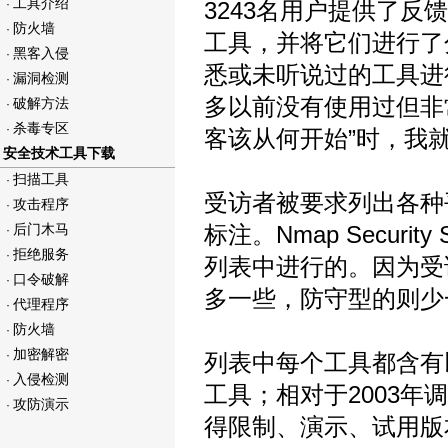
工具介绍
·
3243名用户提供了反
防火墙
·
工具，并将它们进行了
黑客入侵
·
悉或未听说过的工具进
漏洞检测
·
多以前没有使用过但非
破解方法
·
杀毒专区
·
客该从何开始”时，我
安全技术工具下载
扫描工具
·
受访者被要求列出各种
攻击程序
·
后门木马
标注。Nmap Securi
·
拒绝服务
·
列表中进行的。因为受
口令破解
·
多一些，防守型的则少
代理程序
·
防火墙
·
加密解密
·
列表中每个工具都含有
入侵检测
·
工具；相对于2003
攻防演示
·
得限制、演示、试用版本