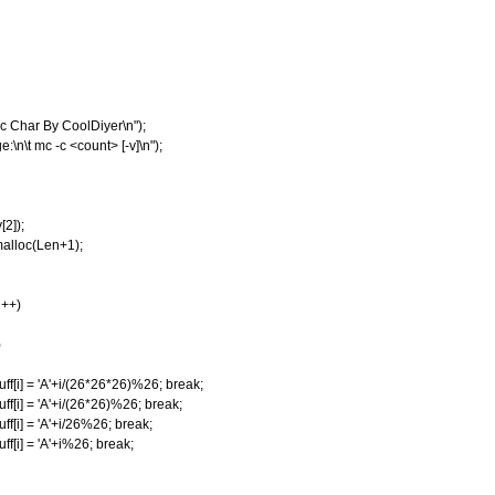
har By CoolDiyer\n");
\t mc -c <count> [-v]\n");
2]);
lloc(Len+1);
++)
)
 = 'A'+i/(26*26*26)%26; break;
 = 'A'+i/(26*26)%26; break;
 = 'A'+i/26%26; break;
 = 'A'+i%26; break;