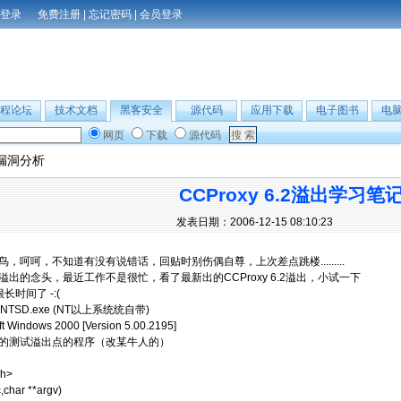
免费注册
|
忘记密码
|
会员登录
程论坛
技术文档
黑客安全
源代码
应用下载
电子图书
电
网页
下载
源代码
漏洞分析
CCProxy 6.2溢出学习笔
发表日期：2006-12-15 08:10:23
，呵呵，不知道有没有说错话，回贴时别伤偶自尊，上次差点跳楼.........
出的念头，最近工作不是很忙，看了最新出的CCProxy 6.2溢出，小试一下
长时间了 -:(
.0、NTSD.exe (NT以上系统统自带)
oft Windows 2000 [Version 5.00.2195]
的测试溢出点的程序（改某牛人的）
.h>
,char **argv)