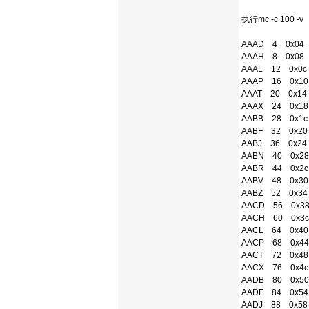
执行mc -c 100 -v
AAAD 4 0x04 
AAAH 8 0x08 E
AAAL 12 0x0c 
AAAP 16 0x10 
AAAT 20 0x14 
AAAX 24 0x18 
AABB 28 0x1c 
AABF 32 0x20 
AABJ 36 0x24 
AABN 40 0x28 
AABR 44 0x2c 
AABV 48 0x30 
AABZ 52 0x34 
AACD 56 0x38 
AACH 60 0x3c 
AACL 64 0x40 
AACP 68 0x44 
AACT 72 0x48 
AACX 76 0x4c 
AADB 80 0x50 
AADF 84 0x54 
AADJ 88 0x58 