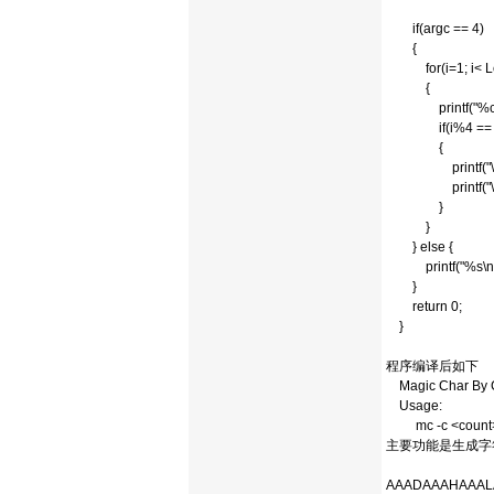
if(argc == 4)
{
for(i=1; i< Le
{
printf("%c",bu
if(i%4 == 
{
printf("\t%d\t
printf("\tEIP ==>
}
}
} else {
printf("%s\n",
}
return 0;
}
程序编译后如下
Magic Char By C
Usage:
mc -c <count> 
主要功能是生成字符
AAADAAAHAAAL