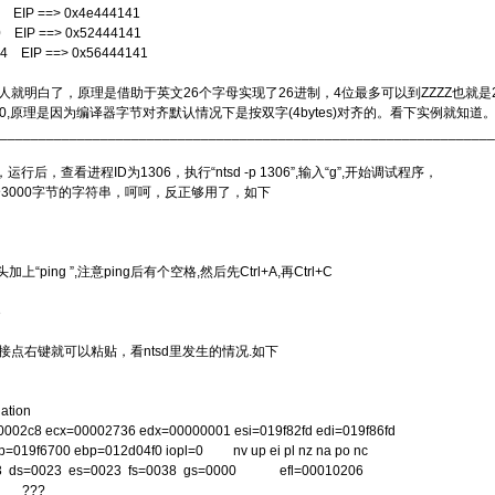
EIP ==> 0x4e444141
EIP ==> 0x52444141
 EIP ==> 0x56444141
就明白了，原理是借助于英文26个字母实现了26进制，4位最多可以到ZZZZ也就是26
910,原理是因为编译器字节对齐默认情况下是按双字(4bytes)对齐的。看下实例就知道
________________________________________________________________
.2，运行后，查看进程ID为1306，执行“ntsd -p 1306”,输入“g”,开始调试程序，
一个3000字节的字符串，呵呵，反正够用了，如下
加上“ping ”,注意ping后有个空格,然后先Ctrl+A,再Ctrl+C
3
接点右键就可以粘贴，看ntsd里发生的情况.如下
ation
=000002c8 ecx=00002736 edx=00000001 esi=019f82fd edi=019f86fd
p=019f6700 ebp=012d04f0 iopl=0 nv up ei pl nz na po nc
23 ds=0023 es=0023 fs=0038 gs=0000 efl=00010206
? ???