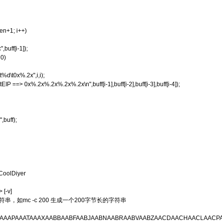
n+1; i++)
ff[i-1]);
0)
0x%.2x",i,i);
 0x%.2x%.2x%.2x%.2x\n",buff[i-1],buff[i-2],buff[i-3],buff[i-4]);
buff);
oolDiyer
[-v]
串，如mc -c 200 生成一个200字节长的字符串
AAAPAAATAAAXAABBAABFAABJAABNAABRAABVAABZAACDAACHAACLAACP