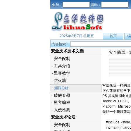
会员：
密码：
2026年8月7日 星期五
首页
编
内容搜索：
安全技术技术文档
安全防线
>
安全配制
·
工具介绍
·
黑客教学
·
防火墙
·
写给像我一样的菜鸟
·
漏洞分析
很久前就有想学下溢
破解专题
·
PS:其实漏洞出来很
Tools: VC++ 6
黑客编程
·
Platform : Micros
入侵检测
·
先贴一个我以前写
安全技术论坛
#include <stdio
安全配制
·
int main(int argc