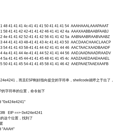
41 48 41 41 41 4c-41 41 41 50 41 41 41 54 AAAHAAALAAAPAAAT
41 58 41 41 42 42-41 41 42 46 41 41 42 4a AAAXAABBAABFAABJ
42 4e 41 41 42 52-41 41 42 56 41 41 42 5a AABNAABRAABVAABZ
43 44 41 41 43 48-41 41 43 4c 41 41 43 50 AACDAACHAACLAACP
43 54 41 41 43 58-41 41 44 42 41 41 44 46 AACTAACXAADBAADF
44 4a 41 41 44 4e-41 41 44 52 41 41 44 56 AADJAADNAADRAADV
44 5a 41 41 45 44-41 41 45 48 41 41 45 4c AADZAAEDAAEHAAEL
45 50 41 41 45 54-41 41 45 58 41 41 46 42 AAEPAAETAAEXAAFB
424e4241，而且ESP刚好指向提交的字符串，shellcode就呼之于出了，
IP的字符串的位置，命令如下
ind "0x424e4241"
f8 EIP ==> 0x424e4241
-4的这个位置，找到了
置
nd "AAAH"