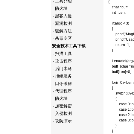
工具介绍
·
{
char *buff;
防火墙
·
int i,Len;
黑客入侵
·
漏洞检测
if(argc < 3)
·
{
破解方法
·
printf("Magic C
杀毒专区
·
printf("Usage:\n
return -1;
安全技术工具下载
}
扫描工具
·
攻击程序
Len=atoi(argv[
·
buff=(char *)ma
后门木马
·
buff[Len]=0;
拒绝服务
·
for(i=0;i<Len;i
口令破解
·
{
代理程序
·
switch(i%4
防火墙
·
{
case 0: buff[i]
加密解密
·
case 1: buff[i]
入侵检测
·
case 2: buff[i]
case 3: buff[i]
攻防演示
·
}
}