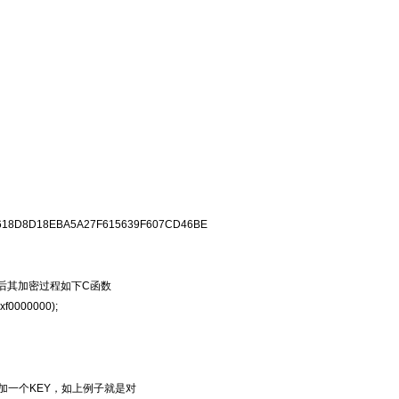
B618D8D18EBA5A27F615639F607CD46BE
然后其加密过程如下C函数
0xf0000000);
冲区,然后附加一个KEY，如上例子就是对