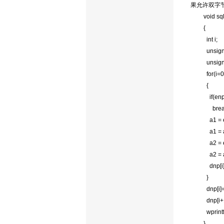
果允许双字
void sq
{
int i;
unsign
unsign
for(i=0
{
if(enp
brea
a1 = e
a1 = a
a2 = e
a2 = a
dnp[i]
}
dnp[i]
dnp[i+
wprintf
}