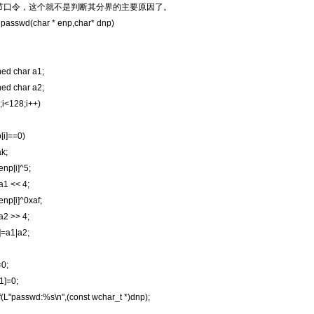
节口令，这个就不是判断其分界的主要原因了。
lpasswd(char * enp,char* dnp)
ed char a1;
ed char a2;
;i<128;i++)
[i]==0)
k;
np[i]^5;
1 << 4;
np[i]^0xaf;
2 >> 4;
=a1|a2;
=0;
1]=0;
(L"passwd:%s\n",(const wchar_t *)dnp);