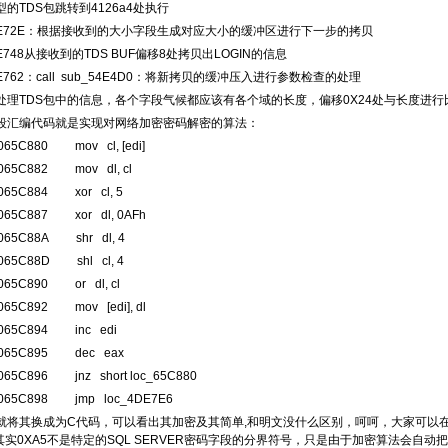
的TDS包跳转到4126a4处执行
DE72E：根据接收到的大小字段生成对应大小的缓冲区进行下一步的拷贝
E748从接收到的TDS BUF偏移8处拷贝出LOGIN的信息
E762：call sub_54E4D0：将新拷贝的缓冲压入进行参数检查的处理
理TDS包中的信息，各个字段气候都应该有各个域的长度，偏移0X24处与长度进行
段汇编代码就是实现对网络加密密码解密的算法：
0065C880 mov cl, [edi]
:0065C882 mov dl, cl
0065C884 xor cl, 5
:0065C887 xor dl, 0AFh
:0065C88A shr dl, 4
:0065C88D shl cl, 4
0065C890 or dl, cl
0065C892 mov [edi], dl
:0065C894 inc edi
:0065C895 dec eax
0065C896 jnz short loc_65C880
:0065C898 jmp loc_4DE7E6
就将其换成为C代码，可以看出其加密及其简单,和明文没什么区别，呵呵，大家可以在S
实0XA5不是特定的SQL SERVER密码字段的分界符号，只是由于加密算法会自动把