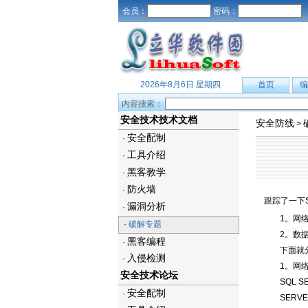
会员：
密码：
2026年8月6日 星期四
首页
编
内容搜索：
安全技术技术文档
安全防线
>
安全配制
·
工具介绍
·
黑客教学
·
防火墙
·
跟踪了一下S
漏洞分析
·
1。网
·
破解专题
2。数
黑客编程
·
下面就
入侵检测
·
1。网
安全技术论坛
SQL
安全配制
·
SER