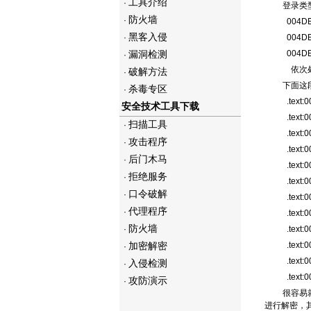
工具介绍
·
登录类型
防火墙
·
004
黑客入侵
·
004D
漏洞检测
004D
·
依次处
破解方法
·
下面这
杀毒专区
·
.text:
安全技术工具下载
.text
扫描工具
·
.text:
攻击程序
·
.text
后门木马
·
.text
拒绝服务
·
.text
口令破解
·
.text:
代理程序
·
.text:
防火墙
·
.text
加密解密
.text
·
.text:
入侵检测
·
.text
攻防演示
·
很容易
进行解密，其