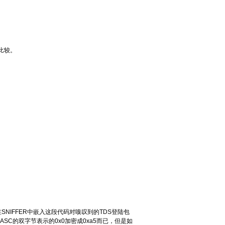
比较。
NIFFER中嵌入这段代码对嗅叹到的TDS登陆包
ASC的双字节表示的0x0加密成0xa5而已，但是如