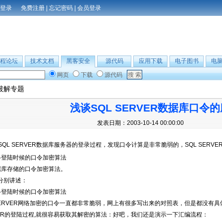
免费注册
|
忘记密码
|
会员登录
程论坛
技术文档
黑客安全
源代码
应用下载
电子图书
电
网页
下载
源代码
破解专题
浅谈SQL SERVER数据库口令
发表日期：2003-10-14 00:00:00
QL SERVER数据库服务器的登录过程，发现口令计算是非常脆弱的，SQL SERV
络登陆时候的口令加密算法
据库存储的口令加密算法。
分别讲述：
络登陆时候的口令加密算法
 SERVER网络加密的口令一直都非常脆弱，网上有很多写出来的对照表，但是都没有具
VER的登陆过程,就很容易获取其解密的算法：好吧，我们还是演示一下汇编流程：