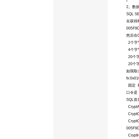
2。数
SQL
在获得
005F
然后在
2个字节
4个字节
20个字
20个字
如我取
fx:0x
固定 
口令是：
SQL
CryptAc
CryptC
CryptC
005F9
Crypt