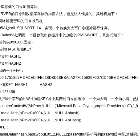
据库存储的口令加密算法。
 SERVER的口令到数据库存储的加密方法，也是让人怪异的。其过程如下：
网络解密密码的口令以后在
9D5A处call SQLSORT_14，实现一个转换为大写口令缓冲进行保存。
004def6d处调用一个函数取出数据库中的加密的PASSWORD，其形式如下：
的头0x0100(固定）
的HASH加秘KEY
节的HASH1
节的HASH2
出的一个例子：
0100 1751857F DFDEC4FB618D8D18EBA5A27F615639F607CD46BE DFDEC4F
补充KEY HASH1 HASH2
123456
首先用4个字节的HASH加秘KEY补上其两处口令的缓冲，一个为大写，一个为小写。
quireContextW(&hProv,NULL,L("Microsoft Base Cryptographic Provider v1.0"),1,
reateHash(hProv,0x8004,NULL,NULL,&hhash);
reateHash(hProv,0x8004,NULL,NULL,&hHash);
DFE：
HashData(hhash,passwdbuf,0x12,NULL);passwdbuf是小写的passwd缓