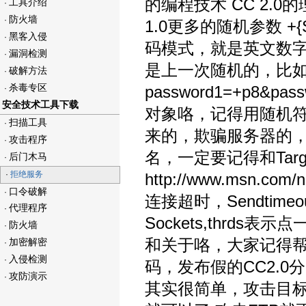
的编程技术 CC 2.0的
工具介绍
·
防火墙
·
1.0更多的随机参数 +{S|s
黑客入侵
·
码模式，就是英文数字都有
漏洞检测
·
是上一次随机的，比
破解方法
·
杀毒专区
password1=+p8&p
·
安全技术工具下载
对象咯，记得用随机符
扫描工具
·
来的，欺骗服务器的，
攻击程序
·
名，一定要记得和Targ
后门木马
·
·
拒绝服务
http://www.msn.com
口令破解
·
连接超时，Sendtim
代理程序
·
Sockets,thrds
防火墙
·
和关于咯，大家记得
加密解密
·
入侵检测
·
码，发布假的CC2.
攻防演示
·
其实很简单，攻击目标选择ht