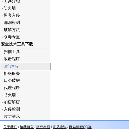
工具介绍
·
防火墙
·
黑客入侵
·
漏洞检测
·
破解方法
·
杀毒专区
·
安全技术工具下载
扫描工具
·
攻击程序
·
·
后门木马
拒绝服务
·
口令破解
·
代理程序
·
防火墙
·
加密解密
·
入侵检测
·
攻防演示
·
关于我们
/
给我留言
/
版权举报
/
意见建议
/
网站编程QQ群