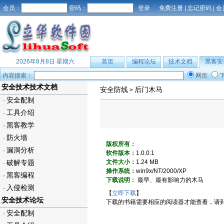
会员：
密码：
免费注册
|
忘记密码
|
会
2026年8月8日 星期六
首页
编程论坛
技术文档
黑客安
内容搜索：
网页
安全技术技术文档
安全防线
后门木马
>
安全配制
·
工具介绍
·
黑客教学
·
防火墙
·
版权所有：
漏洞分析
·
软件版本：
1.0.0.1
破解专题
文件大小：
1.24 MB
·
操作系统：
win9x/NT/2000/XP
黑客编程
·
下载说明：
最早、最有影响力的木马
入侵检测
·
【
立即下载
】
安全技术论坛
下载的书籍需要相应的阅读器才能查看，请
安全配制
·