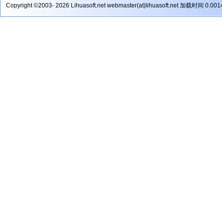
Copyright ©2003- 2026 Lihuasoft.net webmaster(at)lihuasoft.net 加载时间 0.00