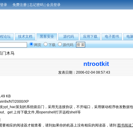
免费注册
|
忘记密码
|
会员登录
程论坛
技术文档
黑客安全
源代码
应用下载
电子图书
电
网页
下载
源代码
后门木马
ntrootkit
发表日期：2006-02-04 08:57:43
149 KB
win9x/NT/2000/XP
友yyt_hac策划的系统级后门，采用无连接协议，不开端口，采用驱动程序收发数
t、get 上传下载文件,用openshell打开远程shell等
】
需要相应的阅读器才能查看，请到如果你的机器上没有相应的阅读器，请到
图书阅读