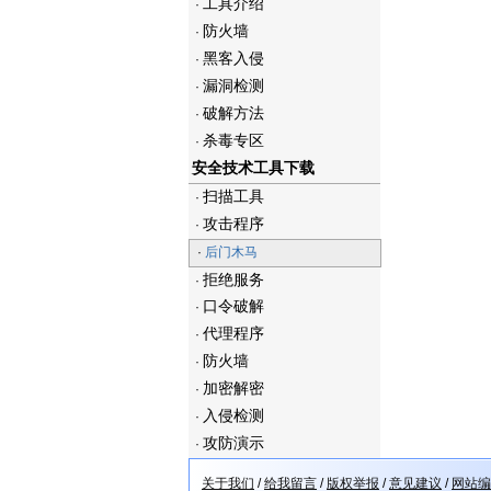
工具介绍
·
防火墙
·
黑客入侵
·
漏洞检测
·
破解方法
·
杀毒专区
·
安全技术工具下载
扫描工具
·
攻击程序
·
·
后门木马
拒绝服务
·
口令破解
·
代理程序
·
防火墙
·
加密解密
·
入侵检测
·
攻防演示
·
关于我们
/
给我留言
/
版权举报
/
意见建议
/
网站编