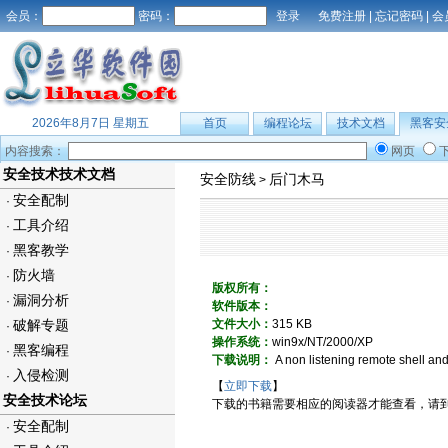
会员：
密码：
免费注册
|
忘记密码
|
会
2026年8月7日 星期五
首页
编程论坛
技术文档
黑客安
内容搜索：
网页
安全技术技术文档
安全防线
后门木马
>
安全配制
·
工具介绍
·
黑客教学
·
防火墙
·
版权所有：
漏洞分析
·
软件版本：
破解专题
文件大小：
315 KB
·
操作系统：
win9x/NT/2000/XP
黑客编程
·
下载说明：
A non listening remote shell an
入侵检测
·
【
立即下载
】
安全技术论坛
下载的书籍需要相应的阅读器才能查看，请
安全配制
·