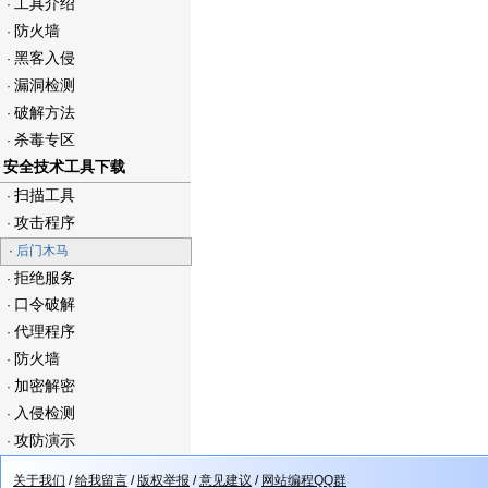
工具介绍
·
防火墙
·
黑客入侵
·
漏洞检测
·
破解方法
·
杀毒专区
·
安全技术工具下载
扫描工具
·
攻击程序
·
·
后门木马
拒绝服务
·
口令破解
·
代理程序
·
防火墙
·
加密解密
·
入侵检测
·
攻防演示
·
关于我们
/
给我留言
/
版权举报
/
意见建议
/
网站编程QQ群