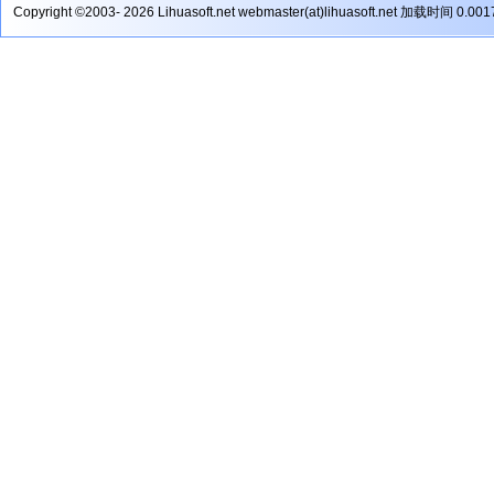
Copyright ©2003- 2026 Lihuasoft.net webmaster(at)lihuasoft.net 加载时间 0.00