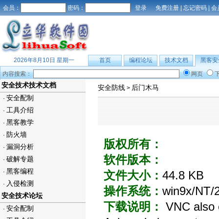
会员：
密码：
免费注册
|
忘记密码
|
会
2026年8月10日 星期一
首页
编程论坛
技术文档
黑客安
内容搜索：
网页
安全技术技术文档
安全防线
后门木马
>
安全配制
·
工具介绍
·
黑客教学
·
防火墙
·
版权所有：
漏洞分析
·
软件版本：
破解专题
·
黑客编程
·
文件大小：
44.8 KB
入侵检测
·
操作系统：
win9x/NT/
安全技术论坛
下载说明：
VNC also c
安全配制
·