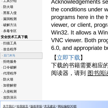
Acknowledgements secti
工具介绍
·
防火墙
·
the conditions under 
黑客入侵
·
programs here in the t
漏洞检测
·
viewer, or client, prog
破解方法
·
杀毒专区
Win32. It allows a Wi
·
安全技术工具下载
VNC viewer. Both prog
扫描工具
·
6.0, and appropriate bu
攻击程序
·
·
后门木马
【
立即下载
】
拒绝服务
·
下载的书籍需要相应
口令破解
·
阅读器，请到
图书阅
代理程序
·
防火墙
·
加密解密
·
入侵检测
·
攻防演示
·
关于我们
/
给我留言
/
版权举报
/
意见建议
/
网站编程QQ群