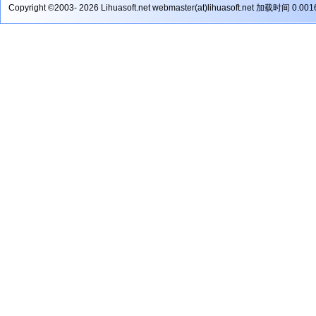
Copyright ©2003- 2026 Lihuasoft.net webmaster(at)lihuasoft.net 加载时间 0.00