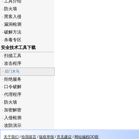
工具介绍
·
防火墙
·
黑客入侵
·
漏洞检测
·
破解方法
·
杀毒专区
·
安全技术工具下载
扫描工具
·
攻击程序
·
·
后门木马
拒绝服务
·
口令破解
·
代理程序
·
防火墙
·
加密解密
·
入侵检测
·
攻防演示
·
关于我们
/
给我留言
/
版权举报
/
意见建议
/
网站编程QQ群