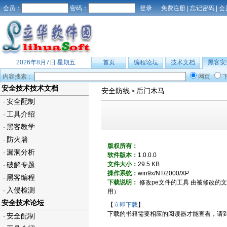
会员：
密码：
免费注册
|
忘记密码
|
会
2026年8月7日 星期五
首页
编程论坛
技术文档
黑客安
内容搜索：
网页
安全技术技术文档
安全防线
后门木马
>
安全配制
·
工具介绍
·
黑客教学
·
防火墙
·
版权所有：
漏洞分析
·
软件版本：
1.0.0.0
破解专题
文件大小：
29.5 KB
·
操作系统：
win9x/NT/2000/XP
黑客编程
·
下载说明：
修改pe文件的工具 由被修改的文件来启动
入侵检测
·
用）
安全技术论坛
【
立即下载
】
下载的书籍需要相应的阅读器才能查看，请
安全配制
·