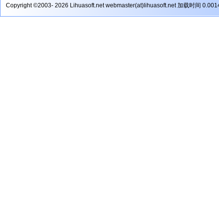
Copyright ©2003- 2026 Lihuasoft.net webmaster(at)lihuasoft.net 加载时间 0.00