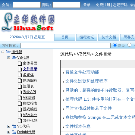
会员：
密码：
免费注册
|
忘记密码
|
会
2026年8月7日 星期五
首页
编程论坛
技术文档
黑客安
内容搜索：
网页
源代码
源代码
VB代码
文件目录
>
>
VB代码
窗体界面
文件目录
普通文件处理功能
多媒体
网络编程
文件夹浏览和处理程序
注册表
灵活的，超强的INI-File读取器、复写
系统API
VB基础
整理代码 1.3: 使多重的排列在一个
数据报表
同时查找或替换若干文件
游戏编程
VBA办公
查找和替换 Strings 在二元或文本文
其他代码
文件版本信息
VC代码
Delphi代码