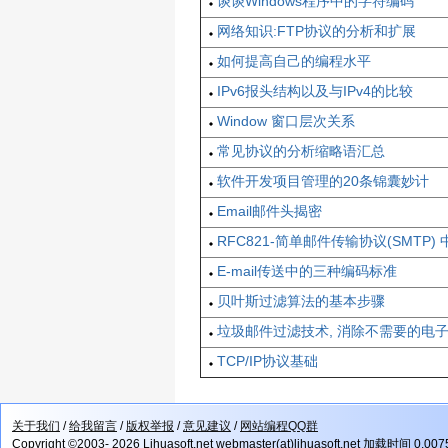
谈谈Windows程序中的字符编码
网络知识:FTP协议的分析和扩展
如何提高自己的编程水平
IPv6报头结构以及与IPv4的比较
Window 窗口层次关系
常见协议的分析缩略语汇总
软件开发项目管理的20条锦囊妙计
Email邮件头揭密
RFC821-简单邮件传输协议(SMTP)
E-mail传送中的三种编码标准
贝叶斯过滤算法的基本步骤
垃圾邮件过滤技术, 消除不需要的电
TCP/IP协议基础
关于我们
/
给我留言
/
版权举报
/
意见建议
/
网站编程QQ群
Copyright ©2003- 2026 Lihuasoft.net webmaster(at)lihuasoft.net 加载时间 0.00