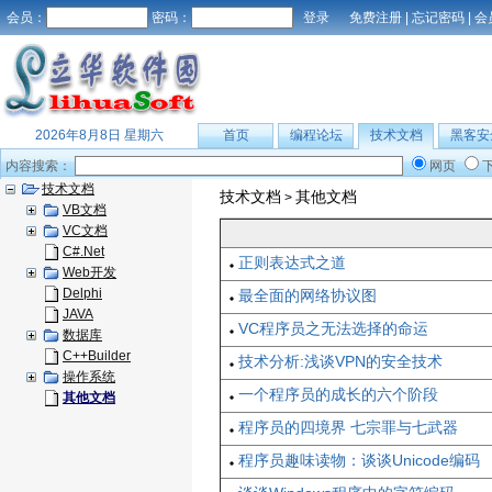
会员：
密码：
免费注册
|
忘记密码
|
会
2026年8月8日 星期六
首页
编程论坛
技术文档
黑客安
内容搜索：
网页
技术文档
技术文档
其他文档
>
VB文档
VC文档
C#.Net
正则表达式之道
Web开发
Delphi
最全面的网络协议图
JAVA
VC程序员之无法选择的命运
数据库
C++Builder
技术分析:浅谈VPN的安全技术
操作系统
一个程序员的成长的六个阶段
其他文档
程序员的四境界 七宗罪与七武器
程序员趣味读物：谈谈Unicode编码