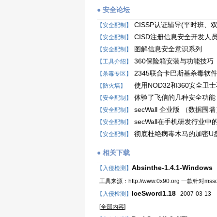
● 安全论坛
CISSP认证辅导(平时班
【安全配制】
CISD注册信息安全开发人
【安全配制】
图解信息安全意识系列
【安全配制】
360保险箱安装与功能技巧
【工具介绍】
2345联合卡巴斯基杀毒软
【杀毒专区】
使用NOD32和360安全
【防火墙】
体验了飞信的几种安全功能
【安全配制】
secWall 企业版 （数据围
【安全配制】
secWall在手机研发行业中
【安全配制】
彻底杜绝病毒木马的加密U
【安全配制】
● 相关下载
Absinthe-1.4.1-Windows
【入侵检测】
2
工具来源：http://www.0x90.org 一款针对mssq
IceSword1.18
【入侵检测】
2007-03-13
[
全部内容
]