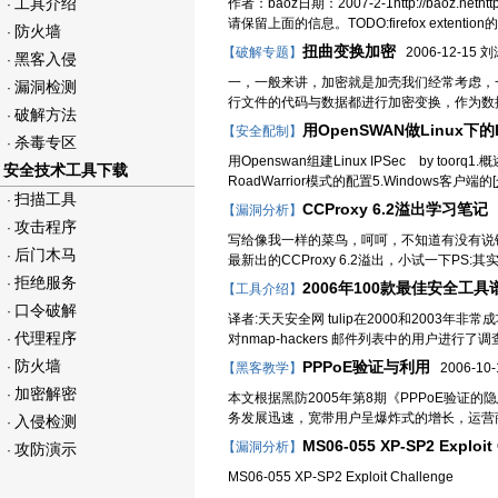
工具介绍
作者：baoz日期：2007-2-1http://baoz.net
·
请保留上面的信息。TODO:firefox extenti
防火墙
·
扭曲变换加密
【破解专题】
2006-12-15 
黑客入侵
·
一，一般来讲，加密就是加壳我们经常考虑，
漏洞检测
·
行文件的代码与数据都进行加密变换，作为数
破解方法
·
用OpenSWAN做Linux下的
【安全配制】
杀毒专区
·
用Openswan组建Linux IPSec by toor
安全技术工具下载
RoadWarrior模式的配置5.Windows客户端的[
扫描工具
·
CCProxy 6.2溢出学习笔记
【漏洞分析】
2
攻击程序
·
写给像我一样的菜鸟，呵呵，不知道有没有说错话
后门木马
·
最新出的CCProxy 6.2溢出，小试一下PS:其实漏洞出
拒绝服务
·
2006年100款最佳安全工具
【工具介绍】
口令破解
·
译者:天天安全网 tulip在2000和2003年非
代理程序
·
对nmap-hackers 邮件列表中的用户进
防火墙
PPPoE验证与利用
·
【黑客教学】
2006-10-1
加密解密
·
本文根据黑防2005年第8期《PPPoE验
务发展迅速，宽带用户呈爆炸式的增长，运营商
入侵检测
·
MS06-055 XP-SP2 Exploit
【漏洞分析】
攻防演示
·
MS06-055 XP-SP2 Exploit Cha