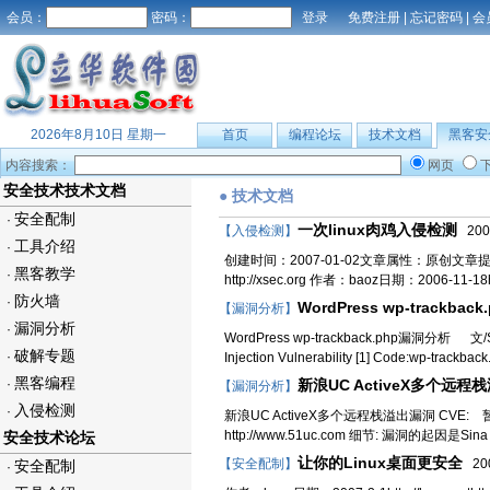
会员：
密码：
免费注册
|
忘记密码
|
会
2026年8月10日 星期一
首页
编程论坛
技术文档
黑客安
内容搜索：
网页
安全技术技术文档
● 技术文档
安全配制
·
一次linux肉鸡入侵检测
【入侵检测】
2007
工具介绍
·
创建时间：2007-01-02文章属性：原创文章提交：fat
黑客教学
·
http://xsec.org 作者：baoz日期：2006-11-18http
防火墙
·
WordPress wp-trackba
【漏洞分析】
漏洞分析
·
WordPress wp-trackback.php漏洞分析 文/Sup
破解专题
·
Injection Vulnerability [1] Code:wp-trackba
黑客编程
·
新浪UC ActiveX多个远程栈
【漏洞分析】
入侵检测
·
新浪UC ActiveX多个远程栈溢出漏洞 CVE: 暂
http://www.51uc.com 细节: 漏洞的起因
安全技术论坛
让你的Linux桌面更安全
【安全配制】
200
安全配制
·