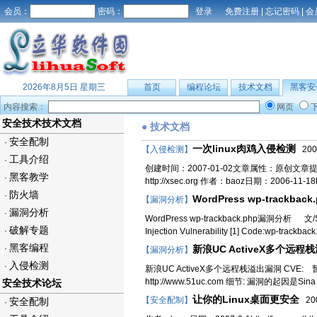
会员：
密码：
免费注册
|
忘记密码
|
会
2026年8月5日 星期三
首页
编程论坛
技术文档
黑客安
内容搜索：
网页
安全技术技术文档
● 技术文档
安全配制
·
一次linux肉鸡入侵检测
【入侵检测】
2007
工具介绍
·
创建时间：2007-01-02文章属性：原创文章提交：fat
黑客教学
·
http://xsec.org 作者：baoz日期：2006-11-18http
防火墙
·
WordPress wp-trackba
【漏洞分析】
漏洞分析
·
WordPress wp-trackback.php漏洞分析 文/Sup
破解专题
·
Injection Vulnerability [1] Code:wp-trackba
黑客编程
·
新浪UC ActiveX多个远程栈
【漏洞分析】
入侵检测
·
新浪UC ActiveX多个远程栈溢出漏洞 CVE: 暂
http://www.51uc.com 细节: 漏洞的起因
安全技术论坛
让你的Linux桌面更安全
【安全配制】
200
安全配制
·