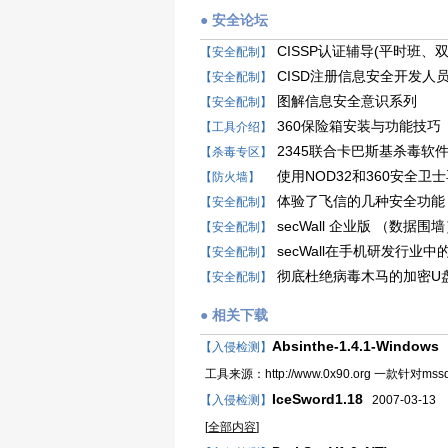
● 安全论坛
CISSP认证辅导(平时班
【安全配制】
CISD注册信息安全开发人
【安全配制】
图解信息安全意识系列
【安全配制】
360保险箱安装与功能技巧
【工具介绍】
2345联合卡巴斯基杀毒软
【杀毒专区】
使用NOD32和360安全
【防火墙】
体验了飞信的几种安全功能
【安全配制】
secWall 企业版 （数据围
【安全配制】
secWall在手机研发行业中
【安全配制】
彻底杜绝病毒木马的加密U
【安全配制】
● 相关下载
Absinthe-1.4.1-Windows
【入侵检测】
2
工具来源：http://www.0x90.org 一款针对mssq
IceSword1.18
【入侵检测】
2007-03-13
[
全部内容
]