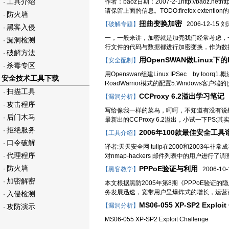
工具介绍
作者：baoz日期：2007-2-1http://baoz.net
·
请保留上面的信息。TODO:firefox extenti
防火墙
·
扭曲变换加密
【破解专题】
2006-12-15 
黑客入侵
·
一，一般来讲，加密就是加壳我们经常考虑，
漏洞检测
·
行文件的代码与数据都进行加密变换，作为数
破解方法
·
用OpenSWAN做Linux下的
【安全配制】
杀毒专区
·
用Openswan组建Linux IPSec by toor
安全技术工具下载
RoadWarrior模式的配置5.Windows客户端的[
扫描工具
·
CCProxy 6.2溢出学习笔记
【漏洞分析】
2
攻击程序
·
写给像我一样的菜鸟，呵呵，不知道有没有说错话
后门木马
·
最新出的CCProxy 6.2溢出，小试一下PS:其实漏洞出
拒绝服务
·
2006年100款最佳安全工具
【工具介绍】
口令破解
·
译者:天天安全网 tulip在2000和2003年非
代理程序
·
对nmap-hackers 邮件列表中的用户进
防火墙
PPPoE验证与利用
·
【黑客教学】
2006-10-1
加密解密
·
本文根据黑防2005年第8期《PPPoE验
务发展迅速，宽带用户呈爆炸式的增长，运营商
入侵检测
·
MS06-055 XP-SP2 Exploit
【漏洞分析】
攻防演示
·
MS06-055 XP-SP2 Exploit Cha