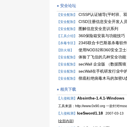
● 安全论坛
CISSP认证辅导(平时班
【安全配制】
CISD注册信息安全开发人
【安全配制】
图解信息安全意识系列
【安全配制】
360保险箱安装与功能技巧
【工具介绍】
2345联合卡巴斯基杀毒软
【杀毒专区】
使用NOD32和360安全
【防火墙】
体验了飞信的几种安全功能
【安全配制】
secWall 企业版 （数据围
【安全配制】
secWall在手机研发行业中
【安全配制】
彻底杜绝病毒木马的加密U
【安全配制】
● 相关下载
Absinthe-1.4.1-Windows
【入侵检测】
2
工具来源：http://www.0x90.org 一款针对mssq
IceSword1.18
【入侵检测】
2007-03-13
[
全部内容
]