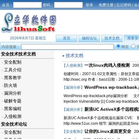
会员：
密码：
免费注册
|
忘记密码
|
会
2026年8月7日 星期五
首页
编程论坛
技术文档
黑客安
内容搜索：
网页
安全技术技术文档
● 技术文档
安全配制
·
一次linux肉鸡入侵检测
【入侵检测】
2007
工具介绍
·
创建时间：2007-01-02文章属性：原创文章提交：fat
黑客教学
·
http://xsec.org 作者：baoz日期：2006-11-18http
防火墙
·
WordPress wp-trackba
【漏洞分析】
漏洞分析
·
WordPress wp-trackback.php漏洞分析 文/Sup
破解专题
·
Injection Vulnerability [1] Code:wp-trackba
黑客编程
·
新浪UC ActiveX多个远程栈
【漏洞分析】
入侵检测
·
新浪UC ActiveX多个远程栈溢出漏洞 CVE: 暂
http://www.51uc.com 细节: 漏洞的起因
安全技术论坛
让你的Linux桌面更安全
【安全配制】
200
安全配制
·