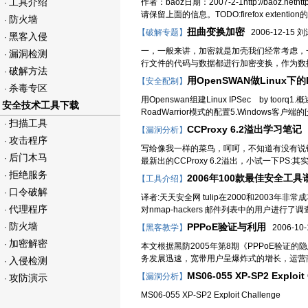
工具介绍
作者：baoz日期：2007-2-1http://baoz.net
·
请保留上面的信息。TODO:firefox extenti
防火墙
·
扭曲变换加密
【破解专题】
2006-12-15 
黑客入侵
·
一，一般来讲，加密就是加壳我们经常考虑，
漏洞检测
·
行文件的代码与数据都进行加密变换，作为数
破解方法
·
用OpenSWAN做Linux下的
【安全配制】
杀毒专区
·
用Openswan组建Linux IPSec by toor
安全技术工具下载
RoadWarrior模式的配置5.Windows客户端的[
扫描工具
·
CCProxy 6.2溢出学习笔记
【漏洞分析】
2
攻击程序
·
写给像我一样的菜鸟，呵呵，不知道有没有说错话
后门木马
·
最新出的CCProxy 6.2溢出，小试一下PS:其实漏洞出
拒绝服务
·
2006年100款最佳安全工具
【工具介绍】
口令破解
·
译者:天天安全网 tulip在2000和2003年非
代理程序
·
对nmap-hackers 邮件列表中的用户进
防火墙
PPPoE验证与利用
·
【黑客教学】
2006-10-1
加密解密
·
本文根据黑防2005年第8期《PPPoE验
务发展迅速，宽带用户呈爆炸式的增长，运营商
入侵检测
·
MS06-055 XP-SP2 Exploit
【漏洞分析】
攻防演示
·
MS06-055 XP-SP2 Exploit Cha